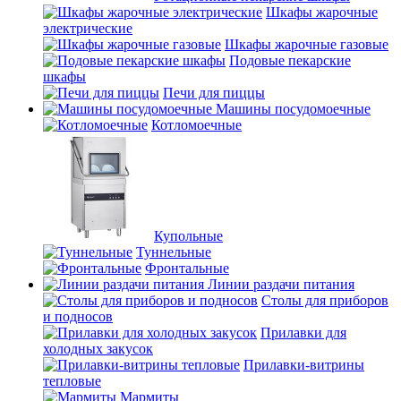
Шкафы жарочные
электрические
Шкафы жарочные газовые
Подовые пекарские
шкафы
Печи для пиццы
Машины посудомоечные
Котломоечные
Купольные
Туннельные
Фронтальные
Линии раздачи питания
Столы для приборов
и подносов
Прилавки для
холодных закусок
Прилавки-витрины
тепловые
Мармиты