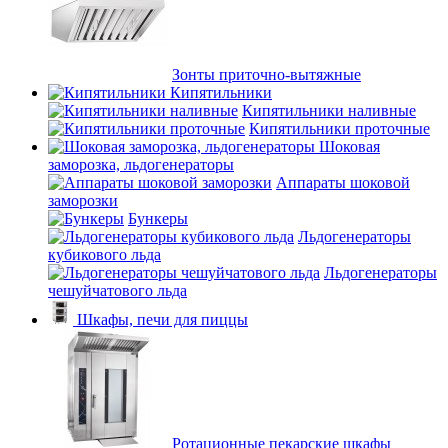
Зонты приточно-вытяжные
Кипятильники
Кипятильники наливные
Кипятильники проточные
Шоковая
заморозка, льдогенераторы
Аппараты шоковой
заморозки
Бункеры
Льдогенераторы
кубикового льда
Льдогенераторы
чешуйчатового льда
Шкафы, печи для пиццы
Ротационные пекарские шкафы