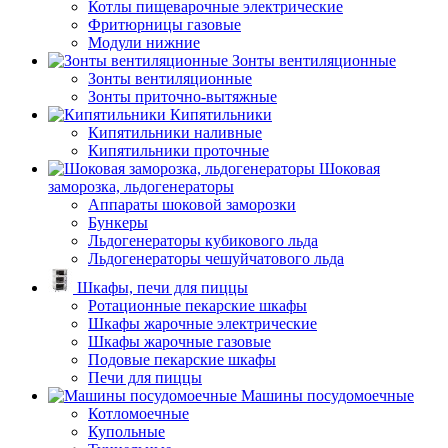
Котлы пищеварочные электрические
Фритюрницы газовые
Модули нижние
Зонты вентиляционные
Зонты вентиляционные
Зонты приточно-вытяжные
Кипятильники
Кипятильники наливные
Кипятильники проточные
Шоковая
заморозка, льдогенераторы
Аппараты шоковой заморозки
Бункеры
Льдогенераторы кубикового льда
Льдогенераторы чешуйчатового льда
Шкафы, печи для пиццы
Ротационные пекарские шкафы
Шкафы жарочные электрические
Шкафы жарочные газовые
Подовые пекарские шкафы
Печи для пиццы
Машины посудомоечные
Котломоечные
Купольные