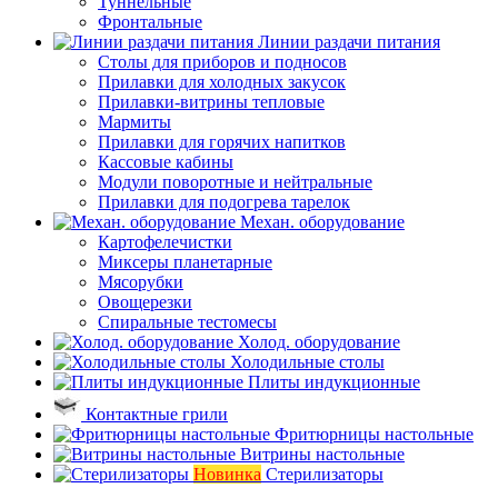
Туннельные
Фронтальные
Линии раздачи питания
Столы для приборов и подносов
Прилавки для холодных закусок
Прилавки-витрины тепловые
Мармиты
Прилавки для горячих напитков
Кассовые кабины
Модули поворотные и нейтральные
Прилавки для подогрева тарелок
Механ. оборудование
Картофелечистки
Миксеры планетарные
Мясорубки
Овощерезки
Спиральные тестомесы
Холод. оборудование
Холодильные столы
Плиты индукционные
Контактные грили
Фритюрницы настольные
Витрины настольные
Новинка
Стерилизаторы