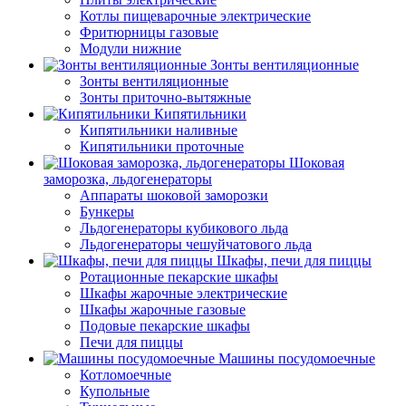
Котлы пищеварочные электрические
Фритюрницы газовые
Модули нижние
Зонты вентиляционные
Зонты вентиляционные
Зонты приточно-вытяжные
Кипятильники
Кипятильники наливные
Кипятильники проточные
Шоковая
заморозка, льдогенераторы
Аппараты шоковой заморозки
Бункеры
Льдогенераторы кубикового льда
Льдогенераторы чешуйчатового льда
Шкафы, печи для пиццы
Ротационные пекарские шкафы
Шкафы жарочные электрические
Шкафы жарочные газовые
Подовые пекарские шкафы
Печи для пиццы
Машины посудомоечные
Котломоечные
Купольные