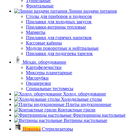
Туннельные
Фронтальные
Линии раздачи питания
Столы для приборов и подносов
Прилавки для холодных закусок
Прилавки-витрины тепловые
Мармиты
Прилавки для горячих напитков
Кассовые кабины
Модули поворотные и нейтральные
Прилавки для подогрева тарелок
Механ. оборудование
Картофелечистки
Миксеры планетарные
Мясорубки
Овощерезки
Спиральные тестомесы
Холод. оборудование
Холодильные столы
Плиты индукционные
Контактные грили
Фритюрницы настольные
Витрины настольные
Новинка
Стерилизаторы