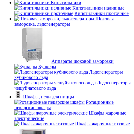
Кипятильники
Кипятильники наливные
Кипятильники проточные
Шоковая
заморозка, льдогенераторы
Аппараты шоковой заморозки
Бункеры
Льдогенераторы
кубикового льда
Льдогенераторы
чешуйчатового льда
Шкафы, печи для пиццы
Ротационные
пекарские шкафы
Шкафы жарочные
электрические
Шкафы жарочные газовые